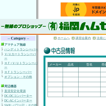
--
Category
--
ホームへ
講習会案
内
法規に
アマチュア無線
├
ハンディトランシーバー
├
Ｖ/Ｕカートランシーバ
ー
├
ＨＦ+Ｖ/Ｕトランシーバ
メーカー
品名
型名
売
ー
├
ＨＦトランシーバー
└
オプション・その他
周辺機器
├
直流安定化電源
├
DC-DCコンバーター
├
DC-ACインバーター
├
SWR･パワー計・その他