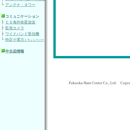
└
アンテナ・タワー
コミュニケーション
├
ＣＳ海外衛星放送
├
監視カメラ
├
ワイドバンド受信機
└
特定小電力
トランシーバー
中古品情報
Fukuoka Ham Center Co., Ltd. Copy